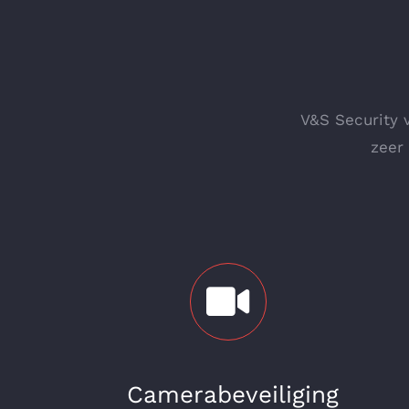
V&S Security v
zeer
Camerabeveiliging