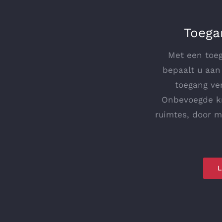
Toega
Met een toe
bepaalt u aan
toegang ve
Onbevoegde kr
ruimtes, door m