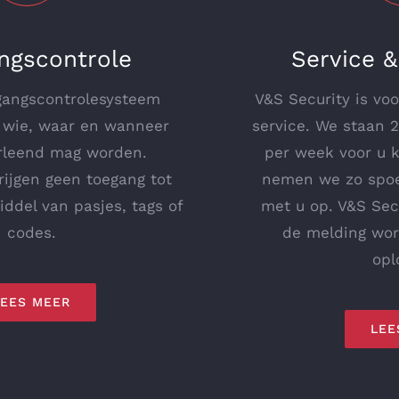
ngscontrole
Service 
gangscontrolesysteem
V&S Security is vo
 wie, waar en wanneer
service. We staan 2
rleend mag worden.
per week voor u k
ijgen geen toegang tot
nemen we zo spoe
iddel van pasjes, tags of
met u op. V&S Secu
codes.
de melding wor
opl
LEES MEER
LEE