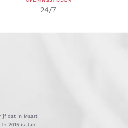
OPENINGSTIJDEN
24/7
ijf dat in Maart
 In 2015 is Jan