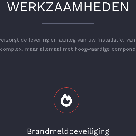
WERKZAAMHEDEN
erzorgt de levering en aanleg van uw installatie, va
 complex, maar allemaal met hoogwaardige compone
Brandmeldbeveiliging