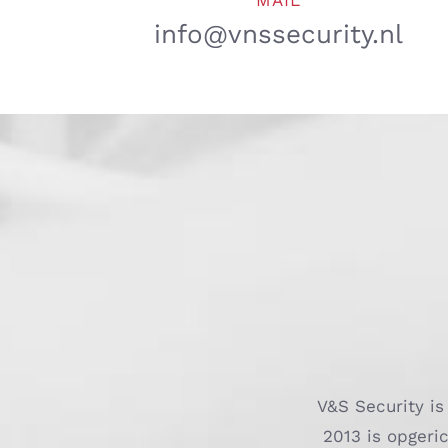
MAIL
info@vnssecurity.nl
V&S Security is
2013 is opgeri