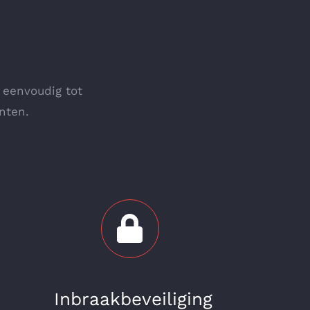
n eenvoudig tot
nten.
Inbraakbeveiliging