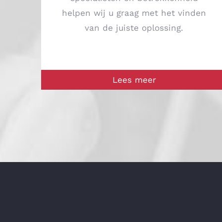
helpen wij u graag met het vinden
van de juiste oplossing.
Lees meer