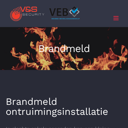
Ga
naar
inhoud
Brandmeld
Brandmeld
ontruimingsinstallatie